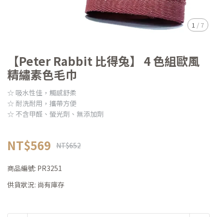
1
/
7
【Peter Rabbit 比得兔】 4 色組歐風
精繡素色毛巾
☆ 吸水性佳，觸感舒柔
☆ 耐洗耐用，攜帶方便
☆ 不含甲醛、螢光劑、無添加劑
NT$569
NT$652
商品編號:
PR3251
供貨狀況:
尚有庫存