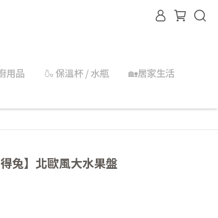
 餐廚用品
🍶 保溫杯 / 水瓶
🏡居家生活
it 比得兔】北歐風大水果盤