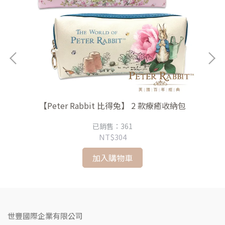
兔
【Peter Rabbit 比得兔】 2 款療癒收納包
【P
已銷售：361
NT$304
加入購物車
世豐國際企業有限公司